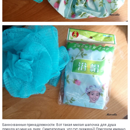
Банно-ванные принадлежности. Вот такая милая шапочка для душа
пришла ко мне на днях. Симпатюлька, что тут скажешь)) Прислали именно