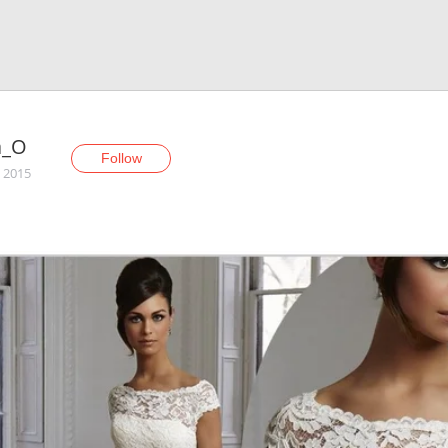
a_O
Follow
, 2015