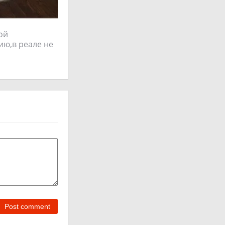
ой
ию,в реале не
Post comment