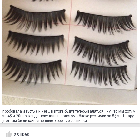
пробовала и густые и нет .. в итоге будут теперь валяться.. ну что мы хотим
за 4$ и 20пар. когда покупала в золотом яблоке реснички за 5$ за 1 пару
,вот там были качественные, хорошие реснички..
XX likes