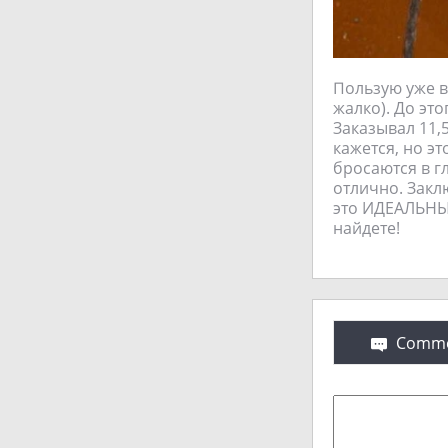
Пользую уже в 
жалко). До эт
Заказывал 11,
кажется, но э
бросаются в г
отлично. Закл
это ИДЕАЛЬНЫЙ
найдете!
Comme