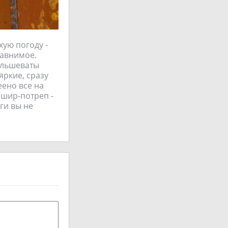
хую погоду -
равнимое.
большеваты
яркие, сразу
еено все на
 шир-потреп -
ги вы не