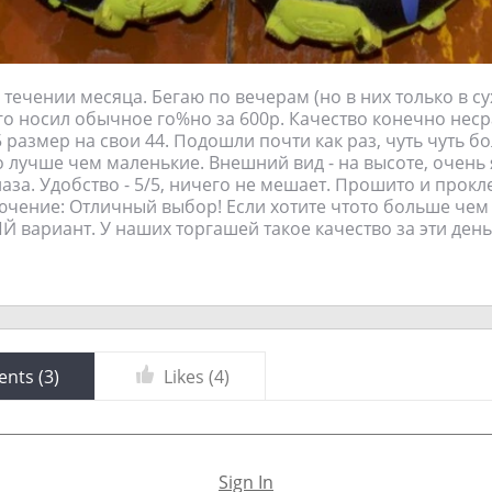
течении месяца. Бегаю по вечерам (но в них только в су
ого носил обычное го%но за 600р. Качество конечно нес
5 размер на свои 44. Подошли почти как раз, чуть чуть 
то лучше чем маленькие. Внешний вид - на высоте, очень 
лаза. Удобство - 5/5, ничего не мешает. Прошито и прокл
ючение: Отличный выбор! Если хотите чтото больше чем
 вариант. У наших торгашей такое качество за эти день
nts (
3
)
Likes (
4
)
Sign In