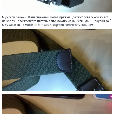
Мужской ремень . Качественный метал пряжки , держит поварской живот
на ура =) Пояс жёсткого плетения что можно машину тянуть ... Покупал за $
5.49 Ссылка на магазин http://ru.aliexpress.com/store/1682059