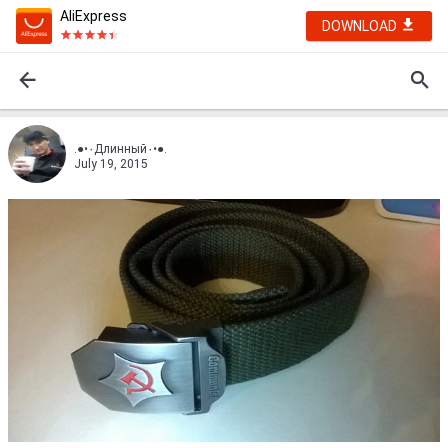
AliExpress
DOWNLOAD
.●•٠Длинный٠•●.
July 19, 2015