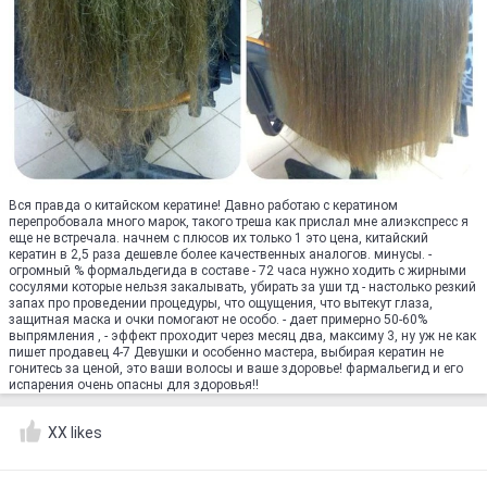
Вся правда о китайском кератине! Давно работаю с кератином
перепробовала много марок, такого треша как прислал мне алиэкспресс я
еще не встречала. начнем с плюсов их только 1 это цена, китайский
кератин в 2,5 раза дешевле более качественных аналогов. минусы. -
огромный % формальдегида в составе - 72 часа нужно ходить с жирными
сосулями которые нельзя закалывать, убирать за уши тд - настолько резкий
запах про проведении процедуры, что ощущения, что вытекут глаза,
защитная маска и очки помогают не особо. - дает примерно 50-60%
выпрямления , - эффект проходит через месяц два, максиму 3, ну уж не как
пишет продавец 4-7 Девушки и особенно мастера, выбирая кератин не
гонитесь за ценой, это ваши волосы и ваше здоровье! фармальегид и его
испарения очень опасны для здоровья!!
XX likes