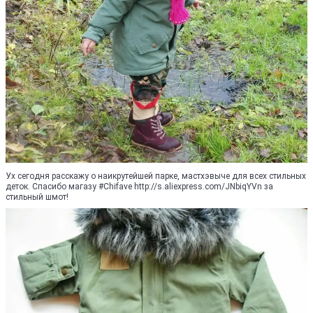
Ух сегодня расскажу о наикрутейшей парке, мастхэвыче для всех стильных
деток. Спасибо магазу #Chifave http://s.aliexpress.com/JNbiqYVn за
стильный шмот!