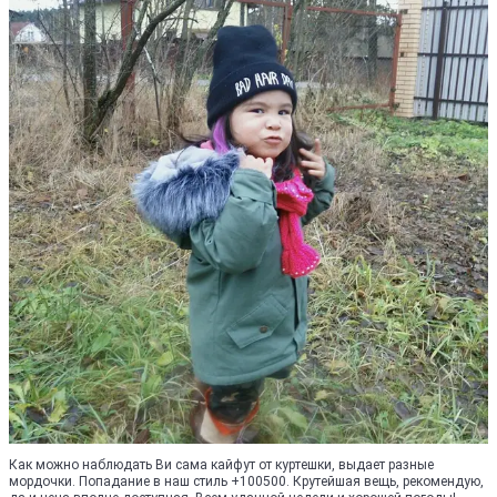
Как можно наблюдать Ви сама кайфут от куртешки, выдает разные
мордочки. Попадание в наш стиль +100500. Крутейшая вещь, рекомендую,