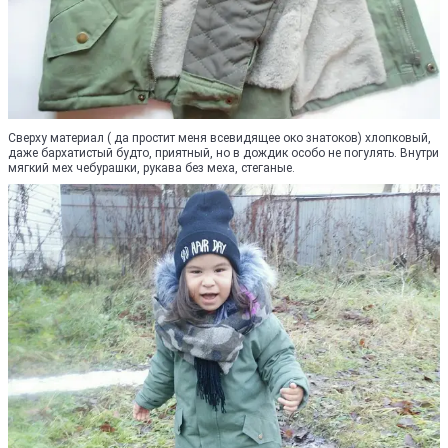
Сверху материал ( да простит меня всевидящее око знатоков) хлопковый,
даже бархатистый будто, приятный, но в дождик особо не погулять. Внутри
мягкий мех чебурашки, рукава без меха, стеганые.