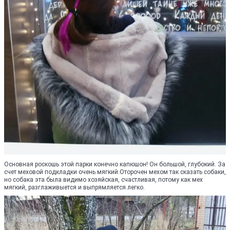
Основная роскошь этой парки конечно капюшон! Он большой, глубокий. За
счет меховой подкладки очень мягкий.Оторочен мехом так сказать собаки,
но собака эта была видимо хозяйская, счастливая, потому как мех
мягкий, разглаживыется и выпрямляется легко.