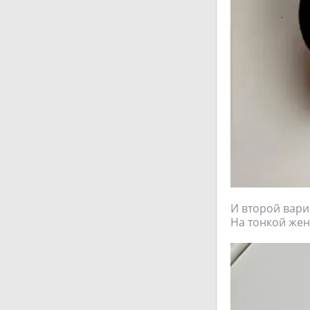
И второй вари
На тонкой жен