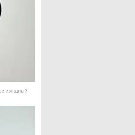
ее изящный.