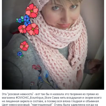
Эта "розовая нежность" - вот так бы я назвала это творение из пряжи из
магазина #CIVICHIC_Bountique_Store Сама нить воздушная и скорее всего
не лищенная акрила в составе, а посему вся вязка гладкая и объемная.
Цвет нежно-розовый, "приглушенный". Очень была удивленна когда на