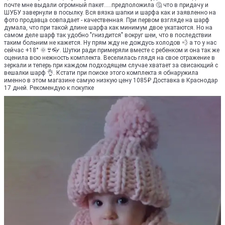
почте мне выдали огромный пакет.....предположила 🤔 что в придачу и
ШУБУ завернули в посылку. Вся вязка шапки и шарфа как и заявленно на
фото продавца совпадает - качественная. При первом взгляде на шарф
думала, что при такой длине шарфа как минимум двое укатаются. Но на
самом деле шарф так удобно "гниздится" вокруг шеи, что в последствии
таким больним не кажется. Ну прям жду не дождусь холодов 💨 а то у нас
сейчас +18° 🌞👙👓. Шутки ради примеряли вместе с ребенком и она так же
оценила всю нежность комплекта. Веселилась глядя на свое отражение в
зеркали и теперь при каждом подходящем случае хватает за свисающий с
вешалки шарф 👌. Кстати при поиске этого комплекта я обнаружила
именно в этом магазине самую низкую цену 1085₽ Доставка в Краснодар
17 дней. Рекомендую к покупке