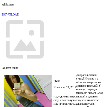
AliExpress
DOWNLOAD
No item found
Доброго времени
суток! И снова я с
Elvira
обзором очередного
детского платья🤗 У
November 24, 2017
принцесс нарядов
много не бывает. Этот
год у дочки завершающий в детском
саду, и так получилось, что это платье
мне приглянулось как вариант для