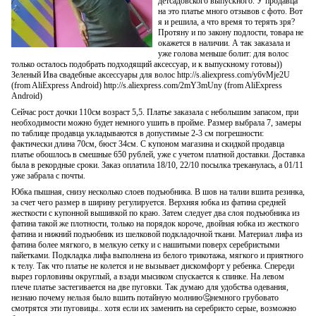
детсадовского выпускного. У продавца
на это платье много отзывов с фото. Вот
я и решила, а что время то терять зря?
Протяну и по закону подлости, товара не
окажется в наличии. А так заказала и
уже голова меньше болит: для волос
только осталось подобрать подходящий аксессуар, и к выпускному готовы))
Зеленый Ива свадебные аксессуары для волос http://s.aliexpress.com/y6vMje2U
(from AliExpress Android) http://s.aliexpress.com/2mY3mUny (from AliExpress
Android)
Сейчас рост дочки 110см возраст 5,5. Платье заказала с небольшим запасом, при
необходимости можно будет немного ушить в пройме. Размер выбрала 7, замеры
по таблице продавца укладываются в допустимые 2-3 см погрешности:
фактически длина 70см, бюст 34см. С купоном магазина и скидкой продавца
платье обошлось в смешные 650 рублей, уже с учетом платной доставки. Доставка
была в рекордные сроки. Заказ оплатила 18/10, 22/10 посылка треканулась, а 01/11
уже забрала с почты.
Юбка пышная, снизу несколько слоев подъюбника. В шов на талии вшита резинка,
за счет чего размер в ширину регулируется. Верхняя юбка из фатина средней
жесткости с купонной вышивкой по краю. Затем следует два слоя подъюбника из
фатина такой же плотности, только на порядок короче, двойная юбка из жесткого
фатина и нижний подъюбник из шелковой подкладочной ткани. Материал лифа из
фатина более мягкого, в мелкую сетку и с нашитыми поверх серебристыми
пайетками. Подкладка лифа выполнена из белого трикотажа, мягкого и приятного
к телу. Так что платье не колется и не вызывает дискомфорт у ребенка. Спереди
вырез горловины округлый, а взади мысиком спускается к спинке. На левом
плече платье застегивается на две пуговки. Так думаю для удобства одевания,
незнаю почему нельзя было вшить потайную молнию🤔немного грубовато
смотрятся эти пуговицы.. хотя если их заменить на серебристо серые, возможно