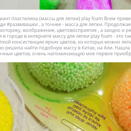
иант пластилина (массы для лепки) play foam Всем привет
ди #развивашки , а точнее - масса для лепки. Продолжае
моторику, воображение, цветовосприятие , а заодно и ре
я в городе в интернете массу для лепки play foam - это т
пкой консистенции ярких цветов, из которых можно леп
но решила найти подобную массу в Китае, на Али. Нашла
сочных цветов, очень напоминающую мое первое приобр