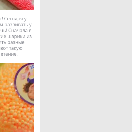
! Сегодня у
м развивать у
чь! Сначала я
акие шарики из
ить разные
 вот такую
етение.