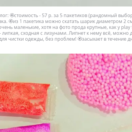
ог: 🏵стоимость - 57 р. за 5 пакетиков (рандомный выбор
вка. 🏵из 1 пакетика можно скатать шарик диаметром 2 с
ень маленькие, хотя на фото прода крупные, как у play 
- липкая, сходная с лизунами. Липнет к нему всё, можно 
для чистки одежды, без проблем! 🏵засыхает в течение д