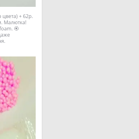
 цвета) + 62р.
м. Малютка!
foam. 🏵
даже
ня.