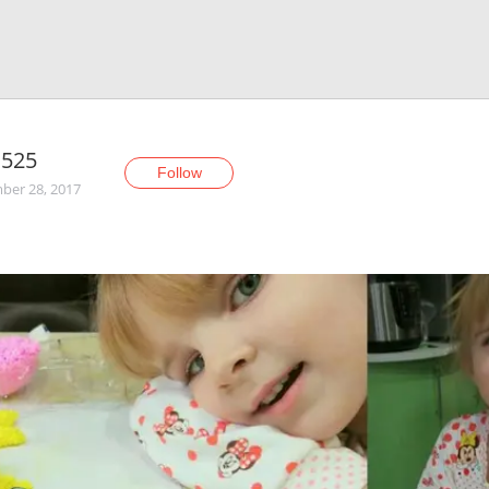
a525
Follow
er 28, 2017