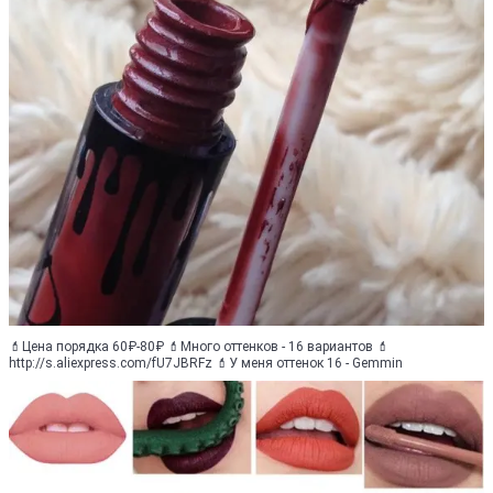
💄Цена порядка 60₽-80₽ 💄Много оттенков - 16 вариантов 💄
http://s.aliexpress.com/fU7JBRFz 💄У меня оттенок 16 - Gemmin