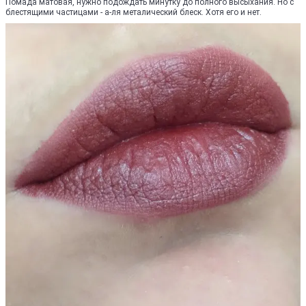
Помада матовая, нужно подождать минутку до полного высыхания. Но с
блестящими частицами - а-ля металический блеск. Хотя его и нет.