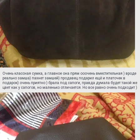
Очень классная сумка, а главное она прям ооочень вместительная ) вроде
реально замша) пахнет замшей) продавец подарил ещё и платочек в
подарок) очень приятно ) брала под сапоги, правда думала будет такой же
цвет как у сапогов, но маленько отличается. Но все равно очень подходит )