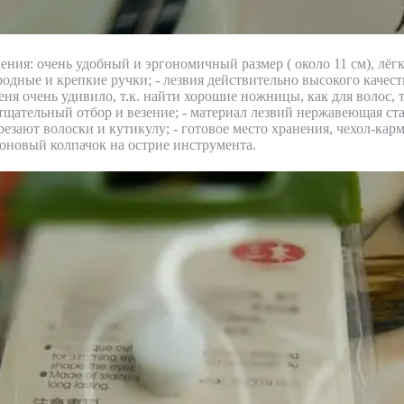
ения: очень удобный и эргономичный размер ( около 11 см), лёгк
родные и крепкие ручки; - лезвия действительно высокого качес
еня очень удивило, т.к. найти хорошие ножницы, как для волос, т
тщательный отбор и везение; - материал лезвий нержавеющая ста
резают волоски и кутикулу; - готовое место хранения, чехол-карм
оновый колпачок на острие инструмента.