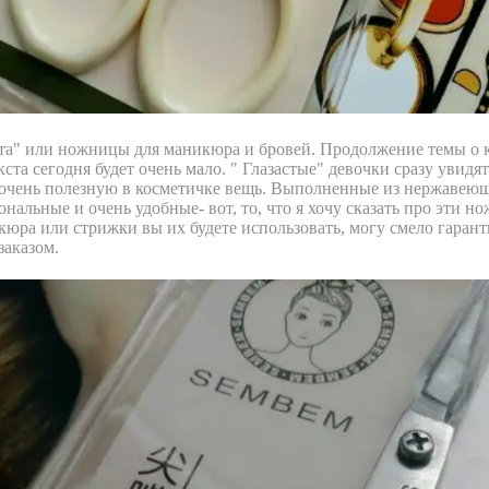
ота" или ножницы для маникюра и бровей. Продолжение темы о 
ста сегодня будет очень мало. " Глазастые" девочки сразу увидя
очень полезную в косметичке вещь. Выполненные из нержавеющ
нальные и очень удобные- вот, то, что я хочу сказать про эти н
кюра или стрижки вы их будете использовать, могу смело гаран
заказом.