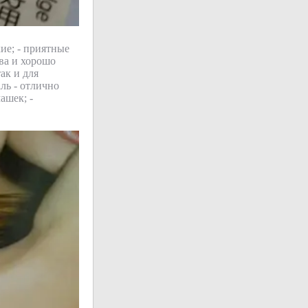
ие; - приятные
тва и хорошо
ак и для
ль - отлично
ашек; -