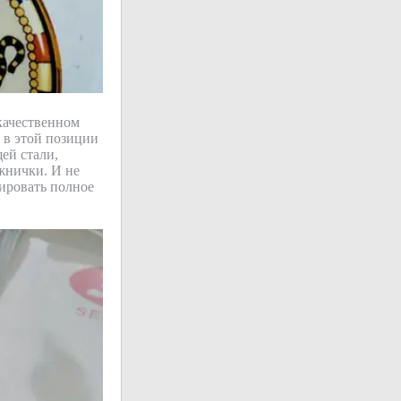
качественном
т в этой позиции
ей стали,
ожнички. И не
тировать полное