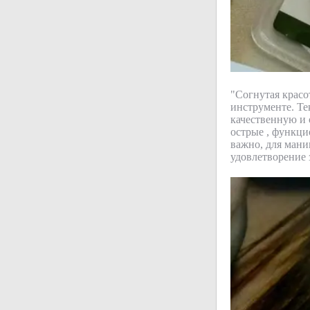
"Согнутая крас
инструменте. Тек
качественную и 
острые , функцио
важно, для мани
удовлетворение 