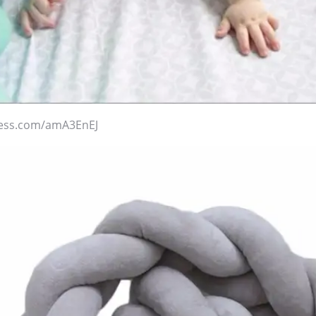
press.com/amA3EnEJ