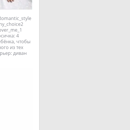
Romantic_style
my_choice2
cover_me_1
осичка: 4
ебёнка, чтобы
ого из тех
ерьер: диван