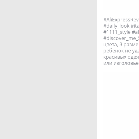
#AliExpressRev
#daily_look #i
#1111_style #a
#discover_me_5
цвета, 3 разм
ребёнок не уд
красивых одея
или изголовье 