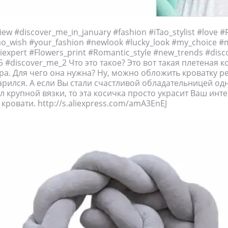
iew #discover_me_in_january #fashion #iTao_stylist #love #
tao_wish #your_fashion #newlook #lucky_look #my_choice #
liexpert #Flowers_print #Romantic_style #new_trends #dis
 #discover_me_2 Что это такое? Это вот такая плетеная к
ера. Для чего она нужна? Ну, можно обложить кроватку р
арился. А если Вы стали счастливой обладательницей одн
л крупной вязки, то эта косичка просто украсит Ваш инт
кровати. http://s.aliexpress.com/amA3EnEJ