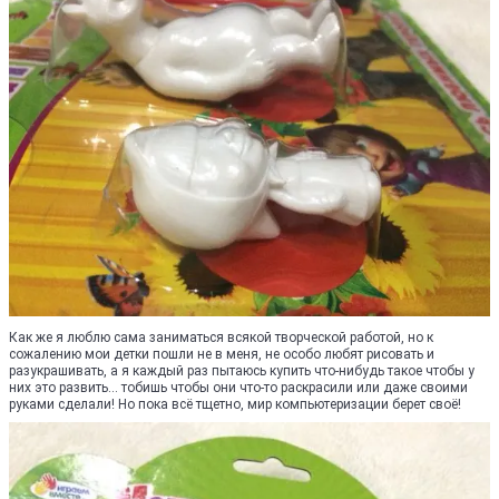
Как же я люблю сама заниматься всякой творческой работой, но к
сожалению мои детки пошли не в меня, не особо любят рисовать и
разукрашивать, а я каждый раз пытаюсь купить что-нибудь такое чтобы у
них это развить... тобишь чтобы они что-то раскрасили или даже своими
руками сделали! Но пока всё тщетно, мир компьютеризации берет своё!