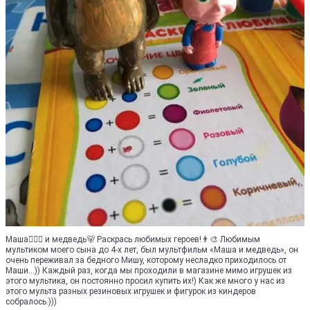
Маша👩🏼‍⚖️ и медведь🐻 Раскрась любимых героев!👨‍🎨 Любимым
мультиком моего сына до 4-х лет, был мультфильм «Маша и медведь», он
очень переживал за бедного Мишу, которому несладко приходилось от
Маши...)) Каждый раз, когда мы проходили в магазине мимо игрушек из
этого мультика, он постоянно просил купить их!) Как же много у нас из
этого мульта разных резиновых игрушек и фигурок из киндеров
собралось.)))