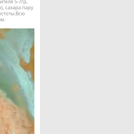
теля 5-7гр,
), сахара пару
устоты.Всю
ым.