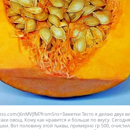
press.com/j6nMVJfM?fromSns=Заметки Тесто я делаю двух в
таки овощ. Кому как нравится и больше по вкусу. Сегодн
шки. Вот половину этой тыквы, примерно гр 500, очистил