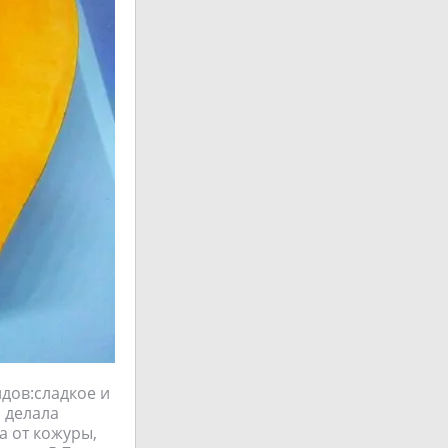
идов:сладкое и
я делала
а от кожуры,