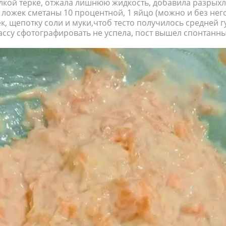
лкой терке, отжала лишнюю жидкость, добавила разрыхли
 ложек сметаны 10 процентной, 1 яйцо (можно и без него
к, щепотку соли и муки,чтоб тесто получилось средней г
ссу сфотографировать не успела, пост вышел спонтанн