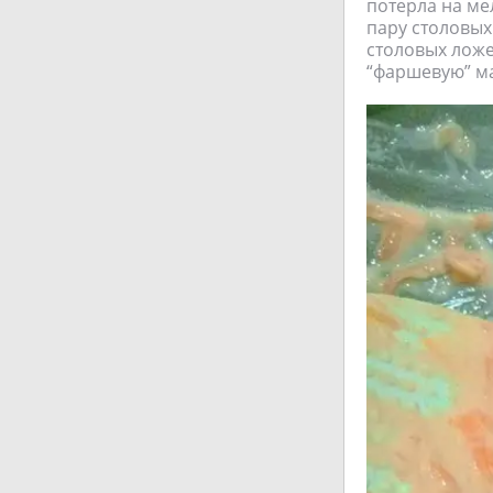
потерла на ме
пару столовых
столовых ложе
“фаршевую” ма