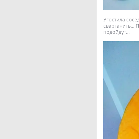
Угостила сосе
сварганить...
подойдут...