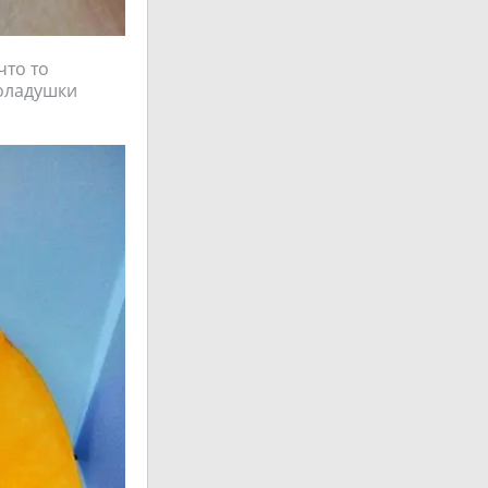
что то
 оладушки