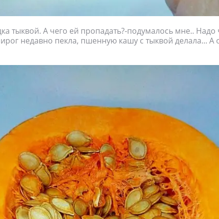
дка тыквой. А чего ей пропадать?-подумалось мне.. Надо 
.Пирог недавно пекла, пшенную кашу с тыквой делала... А