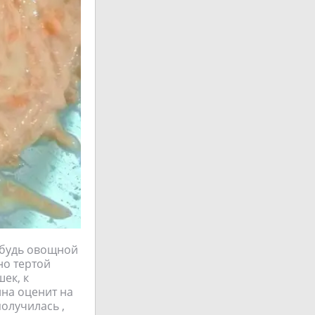
нибудь овощной
но тертой
ек, к
ина оценит на
получилась ,