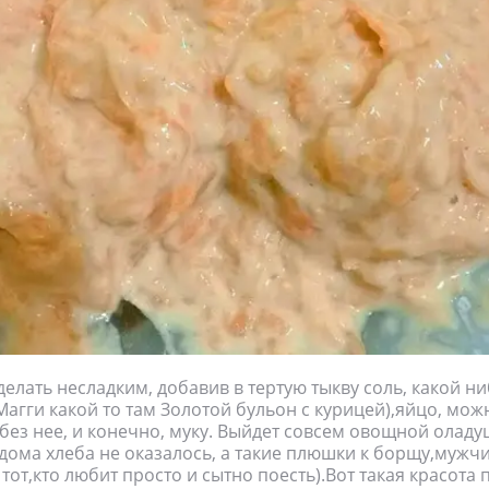
делать несладким, добавив в тертую тыкву соль, какой 
 Магги какой то там Золотой бульон с курицей),яйцо, мож
без нее, и конечно, муку. Выйдет совсем овощной оладуш
дома хлеба не оказалось, а такие плюшки к борщу,мужч
тот,кто любит просто и сытно поесть).Вот такая красота 