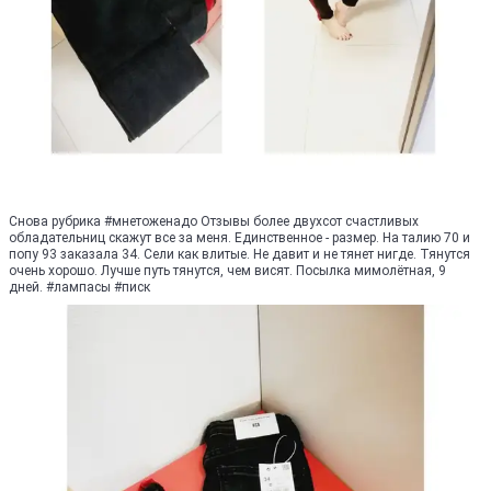
Снова рубрика #мнетоженадо Отзывы более двухсот счастливых
обладательниц скажут все за меня. Единственное - размер. На талию 70 и
попу 93 заказала 34. Сели как влитые. Не давит и не тянет нигде. Тянутся
очень хорошо. Лучше путь тянутся, чем висят. Посылка мимолётная, 9
дней. #лампасы #писк