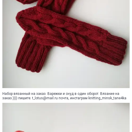
Набор вязанный на заказ. Варежки и снуд в один оборот. Вязание на
заказ.)))) пишите. t_lotus@mail.ru почта, инстаграм knitting_minsk_tane4ka