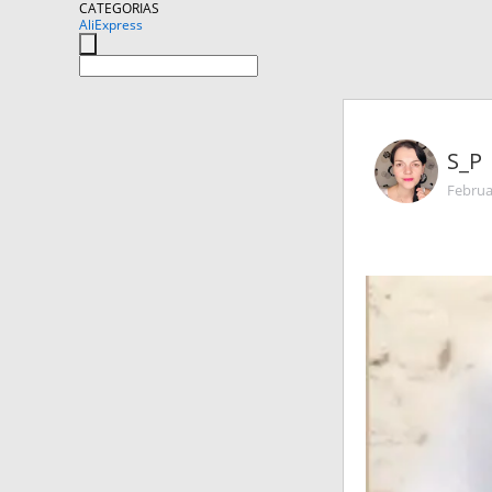
CATEGORIAS
AliExpress
S_P
Februa