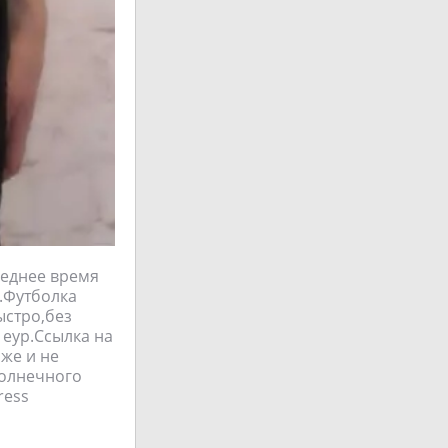
леднее время
а.Футболка
ыстро,без
 еур.Ссылка на
аже и не
 солнечного
ress