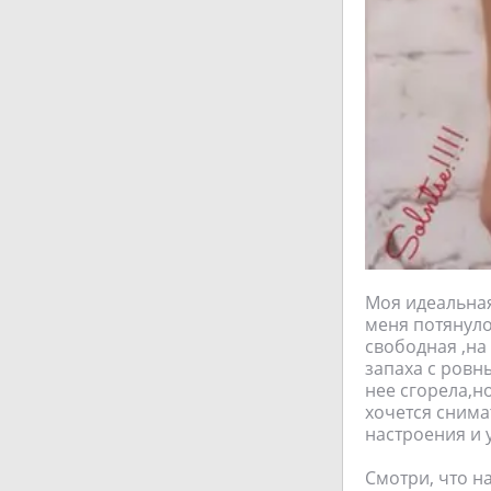
Моя идеальная
меня потянуло
свободная ,на
запаха с ровн
нее сгорела,н
хочется снимат
настроения и 
Смотри, что на