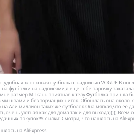
 ,удобная хлопковая футболка с надписью VOGUE.В пос
 на футболки на надписями,я еще себе парочку заказал
 мне размер М.Ткань приятная к телу.Футболка пришла б
ыми швами и без торчащих ниток..Обошлась она около 7
о на Али миллион таких же футболок.Она мягкая,что её д
ь,очень уютная как для дома так и для выхода))))).Всем
удачных покупок!!!Ссылки: Смотри, что нашлось на AliExp
шлось на AliExpress