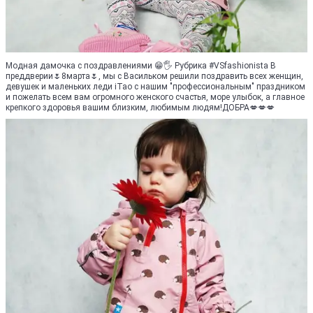
Модная дамочка с поздравлениями 😁🖐️ Рубрика #VSfashionista В
преддверии🌷8марта🌷, мы с Васильком решили поздравить всех женщин,
девушек и маленьких леди iTao с нашим "профессиональным" праздником
и пожелать всем вам огромного женского счастья, море улыбок, а главное
крепкого здоровья вашим близким, любимым людям!ДОБРА💋💋💋