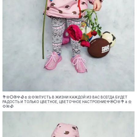
💐🌸💮🏵️🌹🥀🌷🌼🌻🌺ПУСТЬ В ЖИЗНИ КАЖДОЙ ИЗ ВАС ВСЕГДА БУДЕТ
РАДОСТЬ И ТОЛЬКО ЦВЕТНОЕ, ЦВЕТОЧНОЕ НАСТРОЕНИЕ🌹🏵️💮🌸💐🌷🌼
🌻🌺🥀