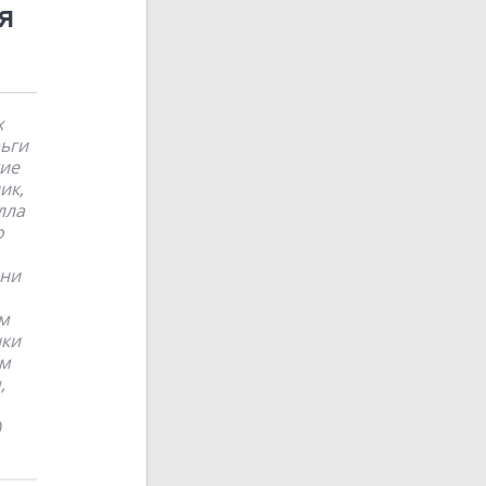
я
х
рьги
кие
ик,
лла
о
 ни
ом
шки
ем
,
)