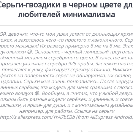
Серьги-гвоздики в черном цвете дл
любителей минимализма
Ой, девочки, что-то мои ушки устали от длиннющих ярки
ежек, и захотелось чего -то простого и лаконичного. Се
просто малышки! Их размер примерно 8 мм на 8 мм. Эта
еугольники 😉. Основание - черный глянцевый треугольн
айменный металлом серебряного цвета. В качестве мета
продавец указывает серебро 925 пробы. Застёжки плотн
прилегают к ушку, фиксирует сережку отлично. Никаких
фектов на поверхности серёг не обнаружила: ни сколов,
царапин. Серьги мне очень понравились. После череды
линных серёжек, эта модель для меня сравнима с глотк
ежего воздуха 😁. Вообщем, я считаю, что у любой деву
олжны быть разные модели серёжек: и длинные, и совс
малышки, и яркие- для души, и с минимальным дизайном
например, для работы. Ссылка на серьги
http://s.aliexpress.com/YrA7bEBb (from AliExpress Android