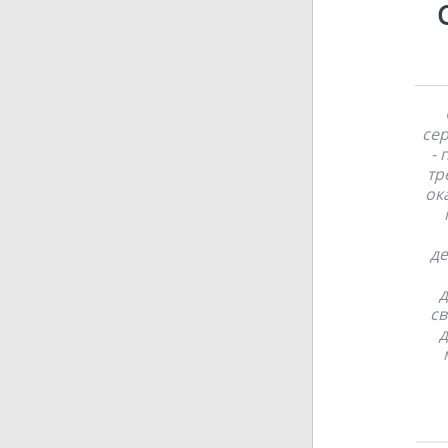
сер
- 
тр
ок
де
д
св
д