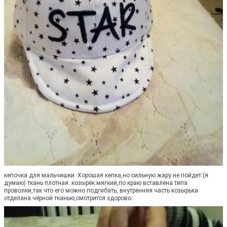
кепочка для мальчишки. Хорошая кепка,но сильную жару не пойдет (я
думаю) ткань плотная. козырёк мягкий,по краю вставлена типа
проволки,так что его можно подгибать, внутренняя часть козырька
отделана чёрной тканью,смотрится здорово.