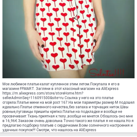
Мое любимое платье-халат купленное этим летом.Покупала я его в
магазине FFMART. Загляни в этот классный магазин на AliExpress
https://m.aliexpress.com/store/storeHome.htm?
sellerAdminSeq=116091500&site=ru Ссылка у него на это платье
сгорела.Платье мини на мой рост 167.На мои параметры размер М подошел
идеально.Платье отменного качества,без запаха и торчащих ниток.Швы
ровные,пуговицы пришиты крепко.Платье на подкладке и вообще не
просвечивает.Ткань приятная к телу ,вообще не мнется.Обошлось оно мне
в 16,96€.Заказом очень довольна.Точно такого же платья я не нашла.Но я
предлагаю подборку платьев с сердечками.Всем солнечного настроения и
удачных покупок!!! Смотри, что нашлось на AliExpress