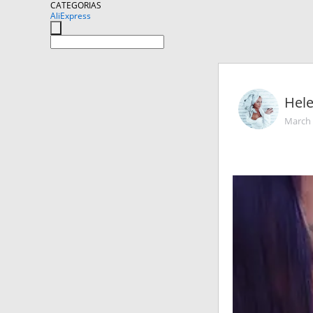
CATEGORIAS
AliExpress
Hele
March 