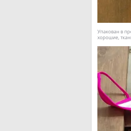
Упакован в пр
хорошие, ткан