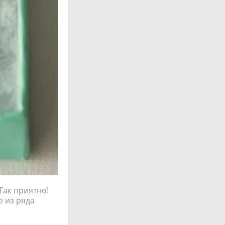
Так приятно!
е из ряда