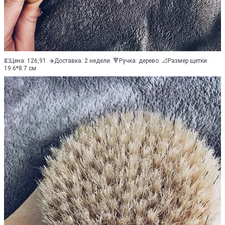
💵Цена: 126,91. ✈️Доставка: 2 недели. 🔻Ручка: дерево. 📐Размер щетки:
19.6*8.7 см