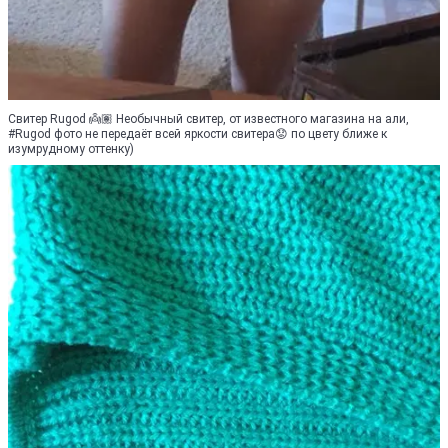
Свитер Rugod 👼🏽 Необычный свитер, от известного магазина на али,
#Rugod фото не передаёт всей яркости свитера😟 по цвету ближе к
изумрудному оттенку)