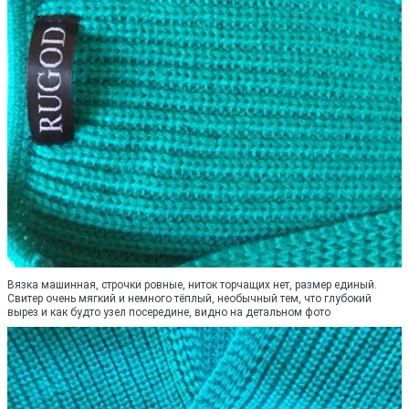
Вязка машинная, строчки ровные, ниток торчащих нет, размер единый.
Свитер очень мягкий и немного тёплый, необычный тем, что глубокий
вырез и как будто узел посередине, видно на детальном фото