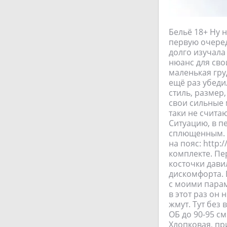
Бельё 18+ Ну 
первую очередь
долго изучала
нюанс для сво
маленькая гру
ещё раз убеди
стиль, размер,
свои сильные 
таки не счита
Ситуацию, в п
сплющенным. О
на пояс: http
комплекте. Пе
косточки дави
дискомфорта. 
с моими парам
в этот раз он
жмут. Тут без
ОБ до 90-95 см
Хлопковая, пр