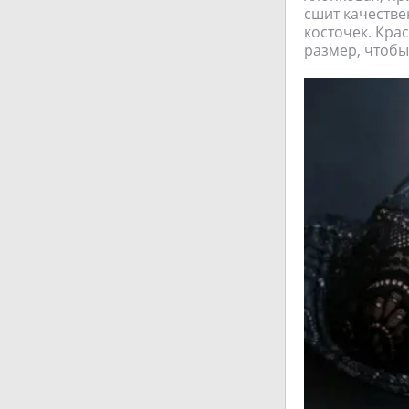
сшит качестве
косточек. Кра
размер, чтобы