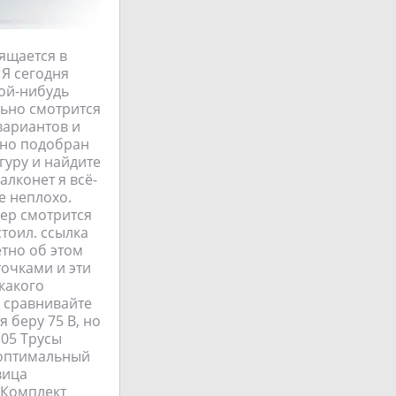
вящается в
 Я сегодня
кой-нибудь
льно смотрится
вариантов и
ьно подобран
игуру и найдите
лконет я всё-
е неплохо.
тер смотрится
тоил. ссылка
етно об этом
точками и эти
какого
е сравнивайте
 беру 75 B, но
105 Трусы
о оптимальный
вица
 Комплект