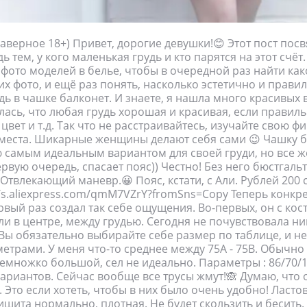
наверное 18+) Привет, дорогие девушки!😊 Этот пост пос
 тем, у кого маленькая грудь и кто парятся на этот счёт.
 фото моделей в белье, чтобы в очередной раз найти ка
их фото, и ещё раз понять, насколько эстетично и прави
дь в чашке балконет. И знаете, я нашла много красивых 
лась, что любая грудь хорошая и красивая, если правил
 цвет и т.д. Так что не расстраивайтесь, изучайте свою ф
места. Шикарные женщины делают себя сами 😉 Чашку ба
ю самым идеальным вариантом для своей груди, но все ж
ервую очередь, спасает пояс)) Честно! Без него бюстгаль
твлекающий маневр.😀 Пояс, кстати, с Али. Рублей 200 с
://s.aliexpress.com/qmM7VZrY?fromSns=Copy Теперь конкр
рвый раз создал так себе ощущения. Во-первых, он с кос
ли в центре, между грудью. Сегодня не почувствовала ни
Вы обязательно выбирайте себе размер по таблице, и н
етрами. У меня что-то среднее между 75А - 75B. Обычно я
 немножко большой, сел не идеально. Параметры : 86/70/
 вариантов. Сейчас вообще все трусы жмут!🙈 Думаю, чт
. Это если хотеть, чтобы в них было очень удобно! Ласто
ишита нормально, плотная. Не будет скользить и бесить.