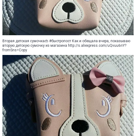
Вторая детская сумочка👜 #быстропост Как и обещала вчера, показываю
вторую детскую сумочку из магазина http://s.aliexpress.com/uQvuu6nY?
fromSns=Copy