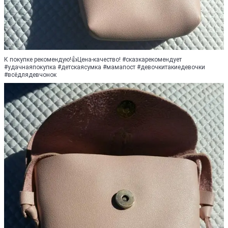
К покупке рекомендую!👍Цена-качество! #сказкарекомендует
#удачнаяпокупка #детскаясумка #мамапост #девочкитакиедевочки
#всёдлядевчонок