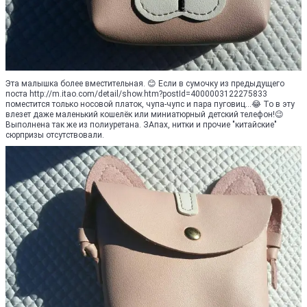
Эта малышка более вместительная. 😊 Если в сумочку из предыдущего
поста http://m.itao.com/detail/show.htm?postId=4000003122275833
поместится только носовой платок, чупа-чупс и пара пуговиц...😂 То в эту
влезет даже маленький кошелёк или миниатюрный детский телефон!😉
Выполнена так же из полиуретана. ЗАпах, нитки и прочие "китайские"
сюрпризы отсутствовали.