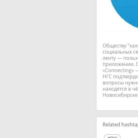
Обществу "хал
социальных се
ленту — польз
приложении. С
«Connecting» 
НГС подтверди
вопросы нужно
находятся в ч
Новосибирске
Related hashta