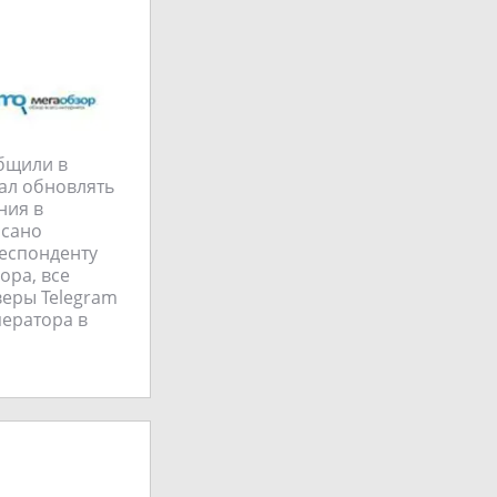
общили в
тал обновлять
ния в
исано
респонденту
ора, все
веры Telegram
ператора в