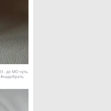
3 - до МО чуть
️ #надобрать