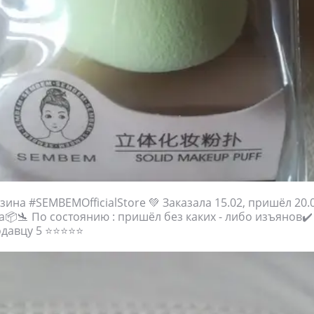
ина #SEMBEMOfficialStore 💚 Заказала 15.02, пришёл 20.0
📦🛬 По состоянию : пришёл без каких - либо изъянов✔
одавцу 5 ⭐⭐⭐⭐⭐