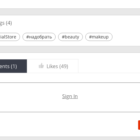
gs (
4
)
alStore
#надобрать
#beauty
#makeup
nts (
1
)
Likes (
49
)
Sign In