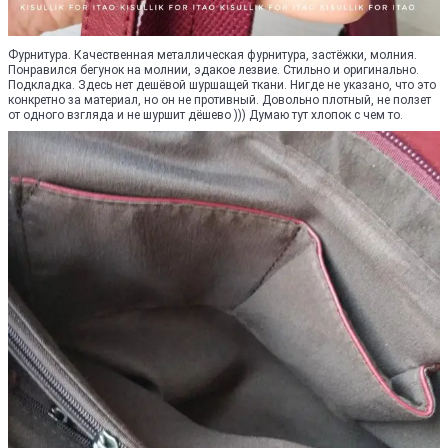
Фурнитура. Качественная металлическая фурнитура, застёжки, молния.
Понравился бегунок на молнии, эдакое лезвие. Стильно и оригинально.
Подкладка. Здесь нет дешёвой шуршащей ткани. Нигде не указано, что это
конкретно за материал, но он не противный. Довольно плотный, не ползет
от одного взгляда и не шуршит дёшево ))) Думаю тут хлопок с чем то.