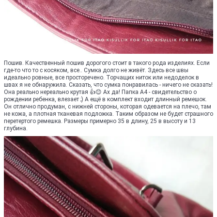
Пошив. Качественный пошив дорогого стоит в такого рода изделиях. Если
где-то что то с косяком, все.. Сумка долго не живёт. Здесь все швы
идеально ровные, все просторечено. Торчащих ниток или недоделок в
швах я не обнаружила. Сказать, что сумка понравилась - ничего не сказать!
Она реально нереально крутая 👍😊 Ах да! Папка А4 - свидетельство о
рождении ребенка, влезает ;) А ещё в комплект входит длинный ремешок.
Он отлично продуман, с нижней стороны, которая одевается на плечо, там
не кожа, а плотная тканевая подложка. Таким образом не будет страшного
перетертого ремешка. Размеры примерно 35 в длину, 25 в высоту и 13
глубина.