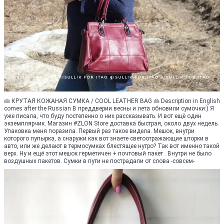
👜 КРУТАЯ КОЖАНАЯ СУМКА / COOL LEATHER BAG 👜 Description in English
comes after the Russian В преддверии весны и лета обновили сумочки:) Я
уже писала, что буду постепенно о них рассказывать. И вот ещё один
экземплярчик. Магазин #ZLON Store доставкa быстрая, около двух недель.
Упаковка меня поразила. Первый раз такое видела. Мешок, внутри
которого пупырка, а снаружи как вот знаете светоотражающие шторки в
авто, или же делают в термосумках блестящее нутро? Так вот именно такой
верх. Ну и ещё этот мешок герметичен + почтовый пакет . Внутри не было
воздушных пакетов. Сумки в пути не пострадали от слова -совсем-