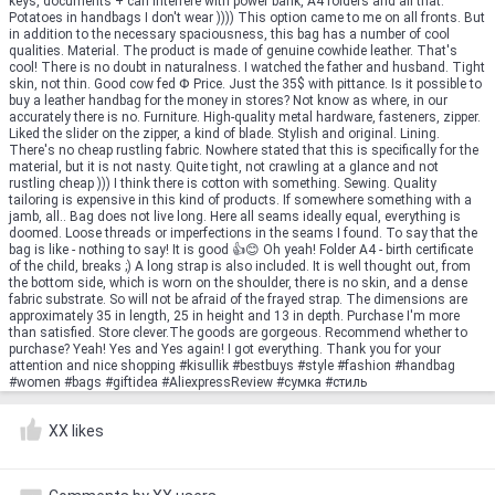
keys, documents + can interfere with power bank, A4 folders and all that.
Potatoes in handbags I don't wear )))) This option came to me on all fronts. But
in addition to the necessary spaciousness, this bag has a number of cool
qualities. Material. The product is made of genuine cowhide leather. That's
cool! There is no doubt in naturalness. I watched the father and husband. Tight
skin, not thin. Good cow fed Փ Price. Just the 35$ with pittance. Is it possible to
buy a leather handbag for the money in stores? Not know as where, in our
accurately there is no. Furniture. High-quality metal hardware, fasteners, zipper.
Liked the slider on the zipper, a kind of blade. Stylish and original. Lining.
There's no cheap rustling fabric. Nowhere stated that this is specifically for the
material, but it is not nasty. Quite tight, not crawling at a glance and not
rustling cheap ))) I think there is cotton with something. Sewing. Quality
tailoring is expensive in this kind of products. If somewhere something with a
jamb, all.. Bag does not live long. Here all seams ideally equal, everything is
doomed. Loose threads or imperfections in the seams I found. To say that the
bag is like - nothing to say! It is good 👍😊 Oh yeah! Folder A4 - birth certificate
of the child, breaks ;) A long strap is also included. It is well thought out, from
the bottom side, which is worn on the shoulder, there is no skin, and a dense
fabric substrate. So will not be afraid of the frayed strap. The dimensions are
approximately 35 in length, 25 in height and 13 in depth. Purchase I'm more
than satisfied. Store clever.The goods are gorgeous. Recommend whether to
purchase? Yeah! Yes and Yes again! I got everything. Thank you for your
attention and nice shopping #kisullik #bestbuys #style #fashion #handbag
#women #bags #giftidea #AliexpressReview #сумка #стиль
XX likes