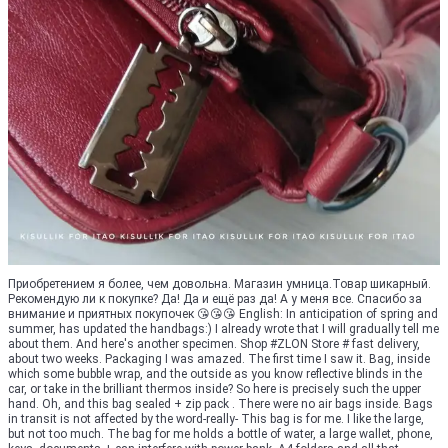
Приобретением я более, чем довольна. Магазин умница.Товар шикарный.
Рекомендую ли к покупке? Да! Да и ещё раз да! А у меня все. Спасибо за
внимание и приятных покупочек 😘😘😘 English: In anticipation of spring and
summer, has updated the handbags:) I already wrote that I will gradually tell me
about them. And here's another specimen. Shop #ZLON Store # fast delivery,
about two weeks. Packaging I was amazed. The first time I saw it. Bag, inside
which some bubble wrap, and the outside as you know reflective blinds in the
car, or take in the brilliant thermos inside? So here is precisely such the upper
hand. Oh, and this bag sealed + zip pack . There were no air bags inside. Bags
in transit is not affected by the word-really- This bag is for me. I like the large,
but not too much. The bag for me holds a bottle of water, a large wallet, phone,