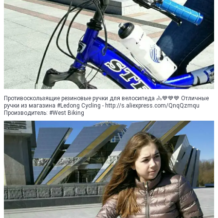
Противоскользящие резиновые ручки для велосипеда 🚴💙💙💙 Отличные
ручки из магазина #Ledong Cycling - http://s.aliexpress.com/QnqQzmqu
Производитель: #West Biking