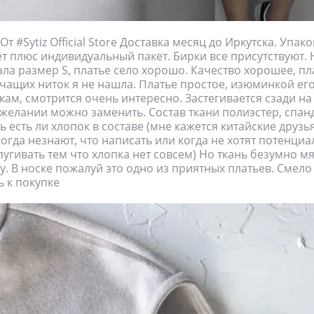
От #Sytiz Official Store Доставка месяц до Иркутска. Упак
т плюс индивидуальный пакет. Бирки все присутствуют.
зала размер S, платье село хорошо. Качество хорошее, п
рчащих ниток я не нашла. Платье простое, изюминкой его
кам, смотрится очень интересно. Застегивается сзади н
желании можно заменить. Состав ткани полиэстер, спанд
ь есть ли хлопок в составе (мне кажется китайские друзь
когда незнают, что написать или когда не хотят потенци
пугивать тем что хлопка нет совсем) Но ткань безумно м
лу. В носке пожалуй это одно из приятных платьев. Смело
 к покупке