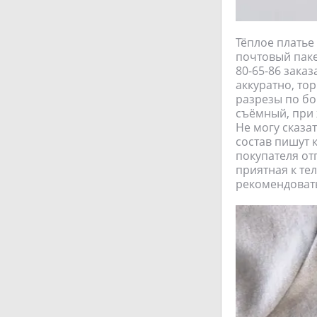
Тёплое платье 
почтовый паке
80-65-86 зака
аккуратно, то
разрезы по бо
съёмный, при 
Не могу сказат
состав пишут 
покупателя от
приятная к те
рекомендовать