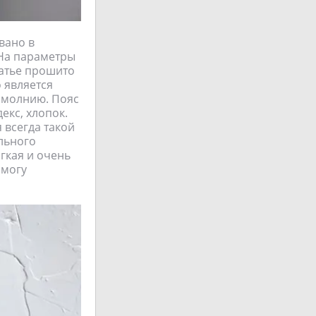
овано в
 На параметры
латье прошито
 является
а молнию. Пояс
екс, хлопок.
я всегда такой
ального
ягкая и очень
 могу