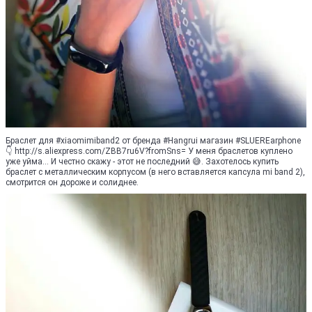
Браслет для #xiaomimiband2 от бренда #Hangrui магазин #SLUEREarphone
👇 http://s.aliexpress.com/ZBB7ru6V?fromSns= У меня браслетов куплено
уже уйма... И честно скажу - этот не последний 😅. Захотелось купить
браслет с металлическим корпусом (в него вставляется капсула mi band 2),
смотрится он дороже и солиднее.