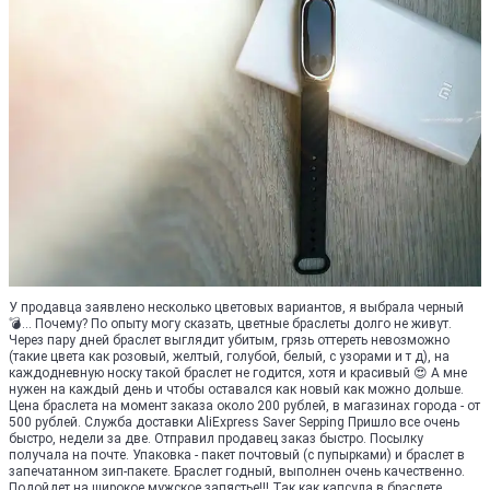
У продавца заявлено несколько цветовых вариантов, я выбрала черный
💣... Почему? По опыту могу сказать, цветные браслеты долго не живут.
Через пару дней браслет выглядит убитым, грязь оттереть невозможно
(такие цвета как розовый, желтый, голубой, белый, с узорами и т д), на
каждодневную носку такой браслет не годится, хотя и красивый 😍 А мне
нужен на каждый день и чтобы оставался как новый как можно дольше.
Цена браслета на момент заказа около 200 рублей, в магазинах города - от
500 рублей. Служба доставки AliExpress Saver Sepping Пришло все очень
быстро, недели за две. Отправил продавец заказ быстро. Посылку
получала на почте. Упаковка - пакет почтовый (с пупырками) и браслет в
запечатанном зип-пакете. Браслет годный, выполнен очень качественно.
Подойдет на широкое мужское запястье!!! Так как капсула в браслете