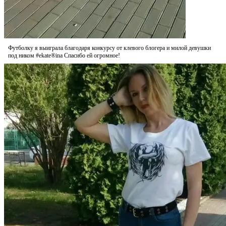
Футболку я выиграла благодаря конкурсу от клевого блогера и милой девушки
под ником #ekate®ina Спасибо ей огромное!