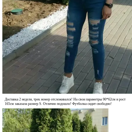
Доставка 2 недели, трек номер отслеживался! На свои параметры 90*62см и рост
165см заказала размер S. Отлично подошло! Футболка сидит свободно!