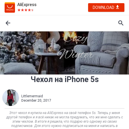
AliExpress
DOWNLOAD
Чехол на iPhone 5s
Littlemermaid
December 20, 2017
Этот чехол я купила на AliExpress на свой телефон 5s. Теперь у меня
другой телефон и я всё никак не могла придумать, что же мне сделать с
этим чехлом. В итоге я решила, что подарю его одному из своих
подписчиков. Для этого нужно подписаться на меня и написать в