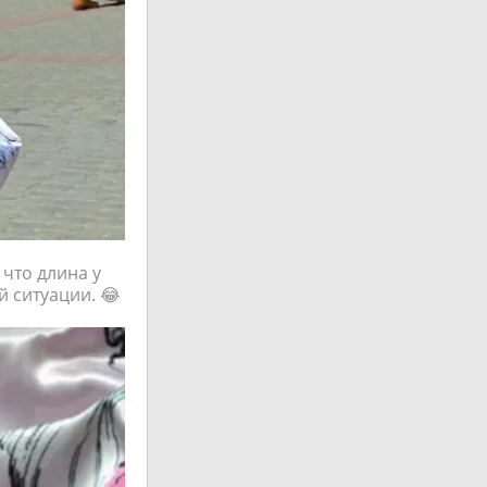
 что длина у
й ситуации. 😂