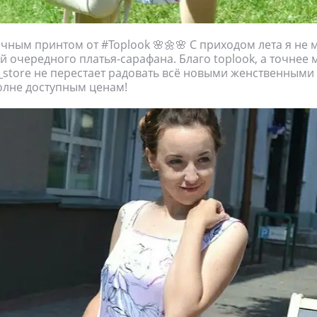
очным принтом от #Toplook 🌸🌼🌸 С приходом лета я не м
й очередного платья-сарафана. Благо toplook, а точнее 
store не перестает радовать всё новыми женственным
олне доступным ценам!