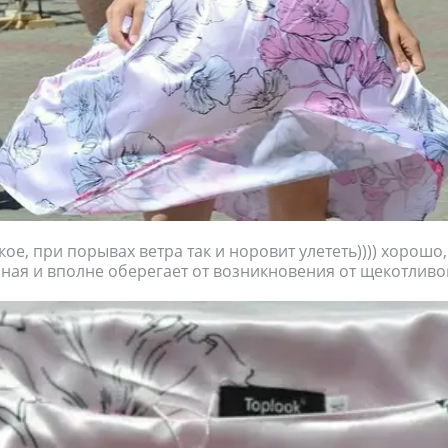
ое, при порывах ветра так и норовит улететь)))) хорошо,
ная и вполне оберегает от возникновения от щекотливо