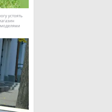
огу устоять
магазин
и моделями