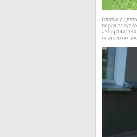
Платье с цвет
перед покупко
#Shop1442134_
платьев по вп