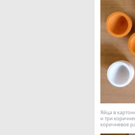
Яйца в картон
и три коричне
коричневое ра