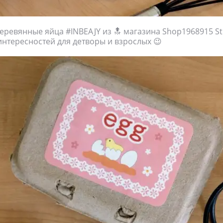
ревянные яйца #INBEAJY из 🔝 магазина Shop1968915 St
интересностей для детворы и взрослых 😉