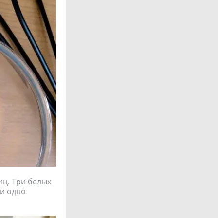
иц. Три белых
 и одно