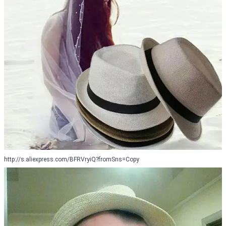
http://s.aliexpress.com/BFRVryiQ?fromSns=Copy