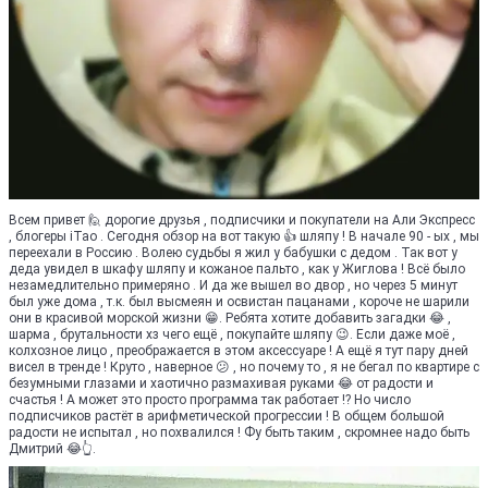
Всем привет 🙋 дорогие друзья , подписчики и покупатели на Али Экспресс
, блогеры iTao . Сегодня обзор на вот такую 👍 шляпу ! В начале 90 - ых , мы
переехали в Россию . Волею судьбы я жил у бабушки с дедом . Так вот у
деда увидел в шкафу шляпу и кожаное пальто , как у Жиглова ! Всё было
незамедлительно примеряно . И да же вышел во двор , но через 5 минут
был уже дома , т.к. был высмеян и освистан пацанами , короче не шарили
они в красивой морской жизни 😁. Ребята хотите добавить загадки 😂 ,
шарма , брутальности хз чего ещё , покупайте шляпу 😉. Если даже моё ,
колхозное лицо , преображается в этом аксессуаре ! А ещё я тут пару дней
висел в тренде ! Круто , наверное 😕 , но почему то , я не бегал по квартире с
безумными глазами и хаотично размахивая руками 😂 от радости и
счастья ! А может это просто программа так работает !? Но число
подписчиков растёт в арифметической прогрессии ! В общем большой
радости не испытал , но похвалился ! Фу быть таким , скромнее надо быть
Дмитрий 😂👆.