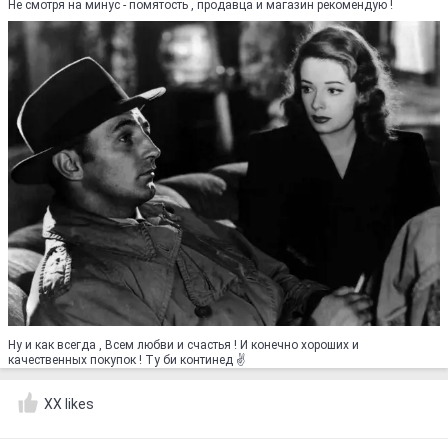
Не смотря на минус - помятость , продавца и магазин рекомендую !
Ну и как всегда , Всем любви и счастья ! И конечно хороших и
качественных покупок ! Ту би континед ✌
XX likes