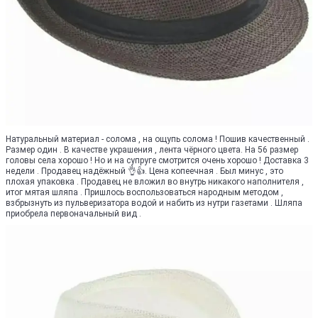
Натуральный материал - солома , на ощупь солома ! Пошив качественный .
Размер один . В качестве украшения , лента чёрного цвета. На 56 размер
головы села хорошо ! Но и на супруге смотрится очень хорошо ! Доставка 3
недели . Продавец надёжный 👌👍. Цена копеечная . Был минус , это
плохая упаковка . Продавец не вложил во внутрь никакого наполнителя ,
итог мятая шляпа . Пришлось воспользоваться народным методом ,
взбрызнуть из пульверизатора водой и набить из нутри газетами . Шляпа
приобрела первоначальный вид .