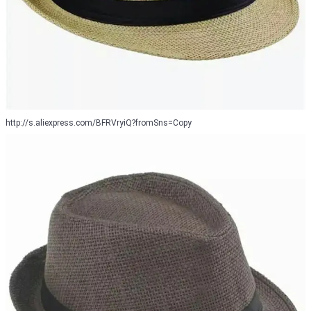
http://s.aliexpress.com/BFRVryiQ?fromSns=Copy