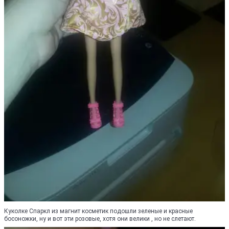
Куколке Спаркл из магнит косметик подошли зеленые и красные
босоножки, ну и вот эти розовые, хотя они велики , но не слетают.