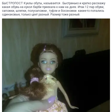
БЫСТРОПОСТ Куклы обуты, называется . Быстренько и кратко расскажу
какая обувь на кукол барби приехала к нам на днях. Итак 12 пар обуви,
сапожки, шлепки, полусапожки , туфли и босоножки. какие-то попались
одинаковые, только цвет разный. Размер тоже разный.