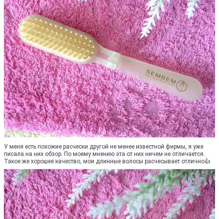
У меня есть похожие расчески другой не менее известной фирмы, я уже
писала на них обзор. По моему мнению эта от них ничем не отличается.
Такое же хорошее качество, мои длинные волосы расчесывает отлично👍