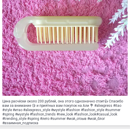
Цена расчёски около 200 рублей, она этого однозначно стоит👍 Спасибо
вам за внимание 😘 и приятных вам покупок на Али 💐 #aliexpress #itao
#style #итао #aliexpress_style #муstylе #fashion #fashion_style #summer
#spring #муstylе #fashion_trends #new_look #fashion_look#casual_look
#trending_style #spring #лето #summer #мoй_oтзыв #мoй_блoг
#взаимная_подписка