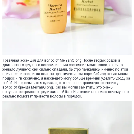
Травяная эссенция для волос от MeiYanQiong После вторых родов и
длительного грудного вскармливания состояние моих волос, конечно,
желало лучшего: они сильно опадали, быстро пачкались, именно по этой
причине я и состригла волосы практически под каре. Сейчас, когда малыш
подрос и гв окончено, я наконец-то могу больше времени уделить уходу за
собой. И, первым, что я сделала, это заказала травяную эссенцию для
волос от бренда MeiYanQiong. Как вы могли заметить, это очень
популярное средство среди жителей itao. И я теперь понимаю почему: оно
реально помогает привести волосы в порядок.