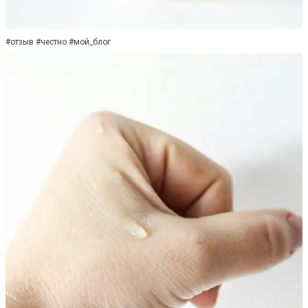
#отзыв #честно #мoй_блoг