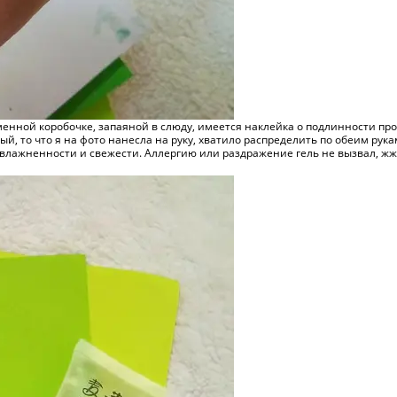
енной коробочке, запаяной в слюду, имеется наклейка о подлинности прод
ый, то что я на фото нанесла на руку, хватило распределить по обеим ру
увлажненности и свежести. Аллергию или раздражение гель не вызвал, жж