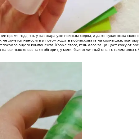
ее время года, т.к. у нас жара уже полным ходом, и даже сухая кожа склон
 не хочется наносить и потом ходить поблескивать на солнышке, поэтому в
успокаивающего компонента. Кроме этого, гель алоэ защищает кожу от в
а на солнышке все таки обгорит, у меня был отличный опыт с гелем алоэ с