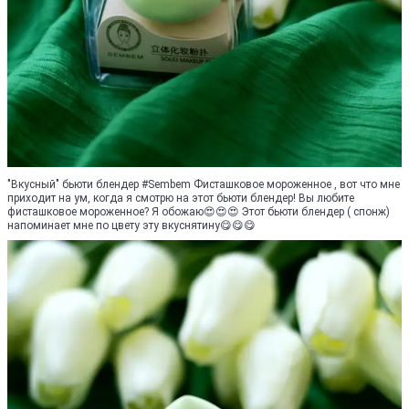
"Вкусный" бьюти блендер #Sembem Фисташковое мороженное , вот что мне
приходит на ум, когда я смотрю на этот бьюти блендер! Вы любите
фисташковое мороженное? Я обожаю😍😍😍 Этот бьюти блендер ( спонж)
напоминает мне по цвету эту вкуснятину😋😋😋