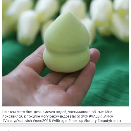
На этом фото блендер намочен водой, увеличился в обьеме. Мне
понравился, к покупке могу рекомендовать! 😙😙😙 #VALERI_ANKA
#ValeriyaYudovich #лето2O18 #Аlibloger #makeup #beauty #beautyblender