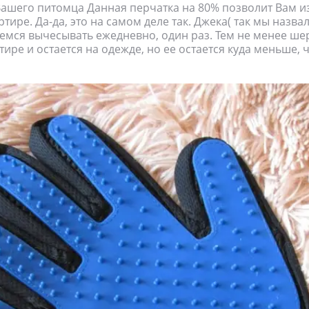
Вашего питомца Данная перчатка на 80% позволит Вам и
тире. Да-да, это на самом деле так. Джека( так мы назв
аемся вычесывать ежедневно, один раз. Тем не менее ше
тире и остается на одежде, но ее остается куда меньше,