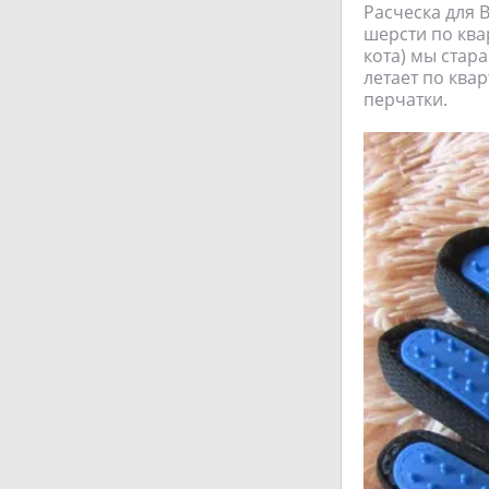
Расческа для 
шерсти по квар
кота) мы стар
летает по квар
перчатки.