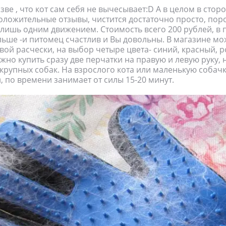
ве , что кот сам себя не вычесывает:D А в целом в стор
оложительные отзывы, чистится достаточно просто, пор
лишь одним движением. Стоимость всего 200 рублей, в 
льше -и питомец счастлив и Вы довольны. В магазине м
вой расчески, на выбор четыре цвета- синий, красный, 
жно купить сразу две перчатки на правую и левую руку, 
 крупных собак. На взрослого кота или маленькую собач
, по времени занимает от силы 15-20 минут.