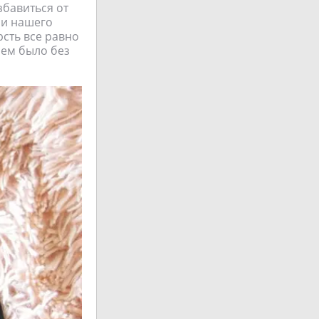
збавиться от
али нашего
рсть все равно
 чем было без