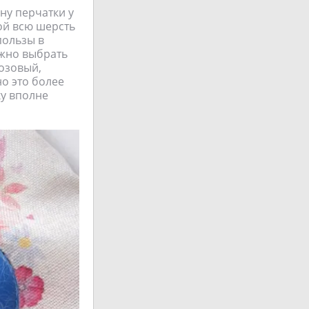
ону перчатки у
ой всю шерсть
пользы в
ожно выбрать
розовый,
но это более
ку вполне