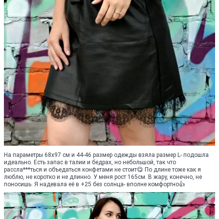
На параметры 68х97 см и 44-46 размер одежды взяла размер L- подошла
идеально. Есть запас в талии и бедрах, но небольшой, так что
рассла***ться и объедаться конфетами не стоит😋 По длине тоже как я
люблю, не коротко и не длинно. У меня рост 165см. В жару, конечно, не
поносишь. Я надевала её в +25 без солнца- вполне комфортно👍