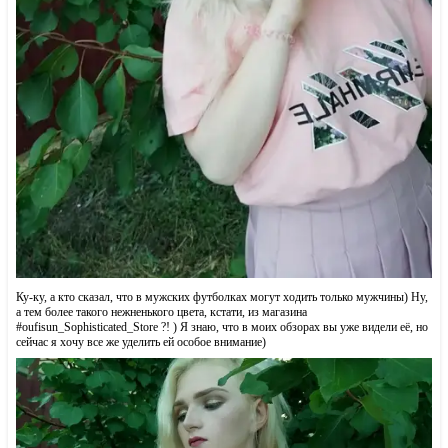
Ку-ку, а кто сказал, что в мужских футболках могут ходить только мужчины) Ну,
а тем более такого нежненького цвета, кстати, из магазина
#oufisun_Sophisticated_Store ?! ) Я знаю, что в моих обзорах вы уже видели её, но
сейчас я хочу все же уделить ей особое внимание)