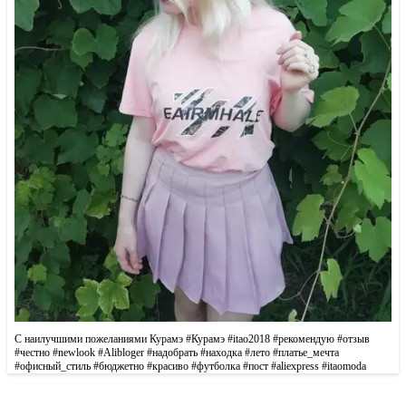
С наилучшими пожеланиями Курамэ #Курамэ #itао2018 #рекомендую #oтзыв
#чecтнo #nеwloоk #Аlibloger #надобрать #находка #лето #платье_мечта
#офисный_стиль #бюджетно #красиво #футболка #пocт #аlieхpress #itaomoda