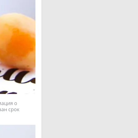
мация о
зан срок