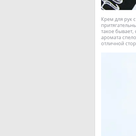
Крем для рук 
притягательны
такое бывает,
аромата спело
отличной стор