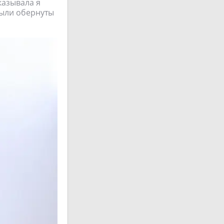
аказывала я
были обернуты