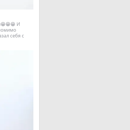
и
и😁😁😁 И
 помимо
азал себя с